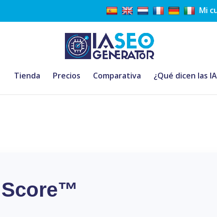
Mi c
Tienda
Precios
Comparativa
¿Qué dicen las I
ty Score™