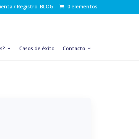
uenta / Registro
BLOG
0 elementos
As?
Casos de éxito
Contacto