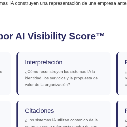
mas IA construyen una representación de una empresa antes 
or AI Visibility Score™
Interpretación
te
¿Cómo reconstruyen los sistemas IA la
¿
identidad, los servicios y la propuesta de
r
valor de la organización?
c
Citaciones
¿Los sistemas IA utilizan contenido de la
¿
empresa como referencia dentro de sus
r