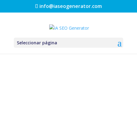
info@iaseogenerator.com
Seleccionar página
Nota importante:
La web oficial
iaseogenerator.com
estuvo cerrada a