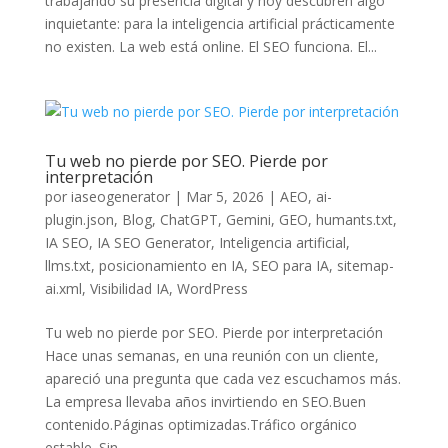
trabajando su presencia digital y hoy descubren algo
inquietante: para la inteligencia artificial prácticamente
no existen. La web está online. El SEO funciona. El...
Tu web no pierde por SEO. Pierde por
interpretación
por
iaseogenerator
|
Mar 5, 2026
|
AEO
,
ai-
plugin.json
,
Blog
,
ChatGPT
,
Gemini
,
GEO
,
humants.txt
,
IA SEO
,
IA SEO Generator
,
Inteligencia artificial
,
llms.txt
,
posicionamiento en IA
,
SEO para IA
,
sitemap-
ai.xml
,
Visibilidad IA
,
WordPress
Tu web no pierde por SEO. Pierde por interpretación
Hace unas semanas, en una reunión con un cliente,
apareció una pregunta que cada vez escuchamos más.
La empresa llevaba años invirtiendo en SEO.Buen
contenido.Páginas optimizadas.Tráfico orgánico
estable. Sin...