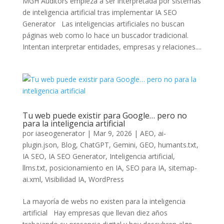
MGH Auditors empieza a ser interpretada por sistemas
de inteligencia artificial tras implementar IA SEO
Generator Las inteligencias artificiales no buscan
páginas web como lo hace un buscador tradicional.
Intentan interpretar entidades, empresas y relaciones....
Tu web puede existir para Google… pero no
para la inteligencia artificial
por
iaseogenerator
|
Mar 9, 2026
|
AEO
,
ai-
plugin.json
,
Blog
,
ChatGPT
,
Gemini
,
GEO
,
humants.txt
,
IA SEO
,
IA SEO Generator
,
Inteligencia artificial
,
llms.txt
,
posicionamiento en IA
,
SEO para IA
,
sitemap-
ai.xml
,
Visibilidad IA
,
WordPress
La mayoría de webs no existen para la inteligencia
artificial Hay empresas que llevan diez años