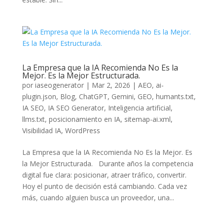
La Empresa que la IA Recomienda No Es la
Mejor. Es la Mejor Estructurada.
por
iaseogenerator
|
Mar 2, 2026
|
AEO
,
ai-
plugin.json
,
Blog
,
ChatGPT
,
Gemini
,
GEO
,
humants.txt
,
IA SEO
,
IA SEO Generator
,
Inteligencia artificial
,
llms.txt
,
posicionamiento en IA
,
sitemap-ai.xml
,
Visibilidad IA
,
WordPress
La Empresa que la IA Recomienda No Es la Mejor. Es
la Mejor Estructurada. Durante años la competencia
digital fue clara: posicionar, atraer tráfico, convertir.
Hoy el punto de decisión está cambiando. Cada vez
más, cuando alguien busca un proveedor, una...