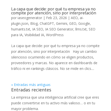
La capa que decide: por qué tu empresa ya no
compite por atención, sino por interpretación
por
iaseogenerator
|
Feb 23, 2026
|
AEO
,
ai-
plugin.json
,
Blog
,
ChatGPT
,
Gemini
,
GEO
,
Google
,
humants.txt
,
IA SEO
,
IA SEO Generator
,
llms.txt
,
SEO
para IA
,
Visibilidad IA
,
WordPress
La capa que decide: por qué tu empresa ya no compite
por atención, sino por interpretación Hay un cambio
silencioso ocurriendo en cómo se eligen productos,
proveedores y marcas. No aparece en dashboards de
tráfico ni en rankings clásicos. No se mide en clics....
« Entradas más antiguas
Entradas recientes
La empresa que una inteligencia artificial cree que eres
puede convertirse en tu activo más valioso… o en tu
mayor problema.