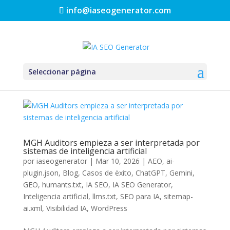
info@iaseogenerator.com
Seleccionar página
MGH Auditors empieza a ser interpretada por
sistemas de inteligencia artificial
por
iaseogenerator
|
Mar 10, 2026
|
AEO
,
ai-
plugin.json
,
Blog
,
Casos de ëxito
,
ChatGPT
,
Gemini
,
GEO
,
humants.txt
,
IA SEO
,
IA SEO Generator
,
Inteligencia artificial
,
llms.txt
,
SEO para IA
,
sitemap-
ai.xml
,
Visibilidad IA
,
WordPress