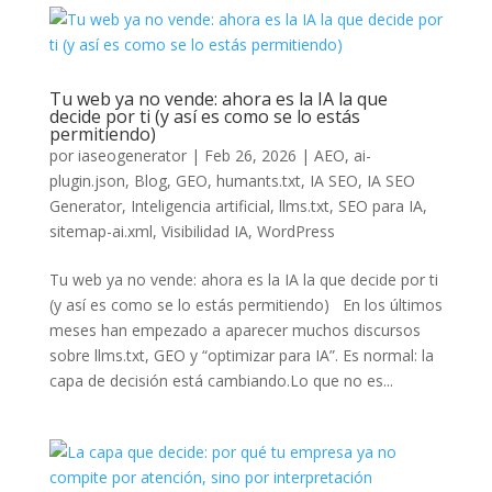
Tu web ya no vende: ahora es la IA la que
decide por ti (y así es como se lo estás
permitiendo)
por
iaseogenerator
|
Feb 26, 2026
|
AEO
,
ai-
plugin.json
,
Blog
,
GEO
,
humants.txt
,
IA SEO
,
IA SEO
Generator
,
Inteligencia artificial
,
llms.txt
,
SEO para IA
,
sitemap-ai.xml
,
Visibilidad IA
,
WordPress
Tu web ya no vende: ahora es la IA la que decide por ti
(y así es como se lo estás permitiendo) En los últimos
meses han empezado a aparecer muchos discursos
sobre llms.txt, GEO y “optimizar para IA”. Es normal: la
capa de decisión está cambiando.Lo que no es...