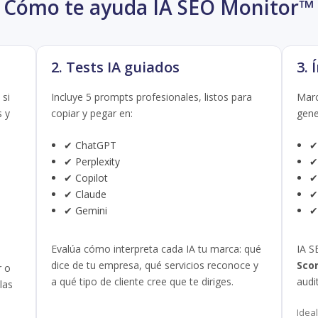
Cómo te ayuda IA SEO Monitor™
2. Tests IA guiados
3. 
 si
Incluye 5 prompts profesionales, listos para
Marc
s y
copiar y pegar en:
gene
✔ ChatGPT
✔
✔ Perplexity
✔
✔ Copilot
✔
✔ Claude
✔
✔ Gemini
✔
Evalúa cómo interpreta cada IA tu marca: qué
IA S
dice de tu empresa, qué servicios reconoce y
Sco
r o
a qué tipo de cliente cree que te diriges.
audi
las
Idea