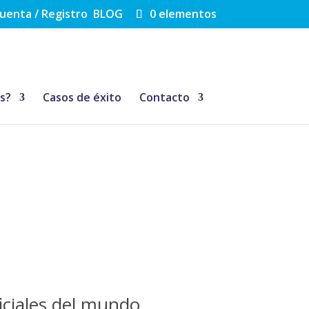
cuenta / Registro
BLOG
0 elementos
As?
Casos de éxito
Contacto
ificiales del mundo