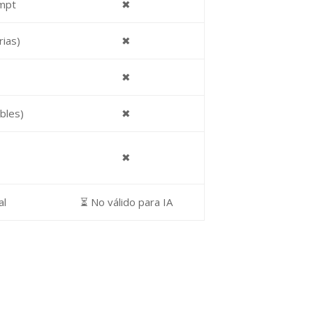
mpt
✖
rias)
✖
✖
bles)
✖
✖
al
⏳ No válido para IA