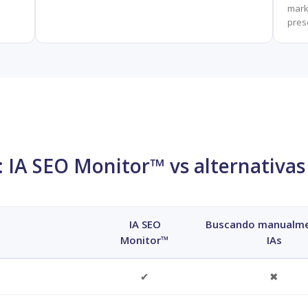
mark
prese
 IA SEO Monitor™ vs alternativas 
IA SEO
Buscando manualme
Monitor™
IAs
✔
✖