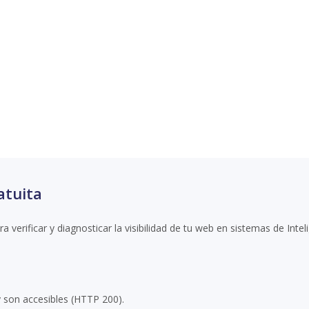
Empieza gratis y comprue
2 minutos si tu web realmente 
publica en WordPress.org con el nombre «IASM – AI Search Visibility Monitor», siguiendo las dir
atuita
 verificar y diagnosticar la visibilidad de tu web en sistemas de Intelig
 y son accesibles (HTTP 200).