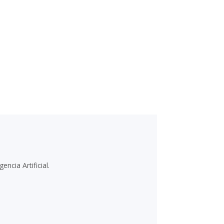
ba en menos de
existe para las IAs.
ectrices de nomenclatura de WordPress.org.
encia Artificial.