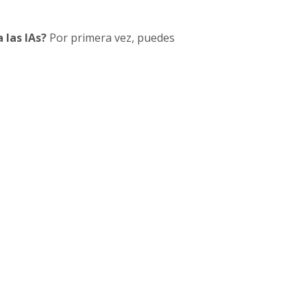
 las IAs?
Por primera vez, puedes
r Free
terpretan tu web