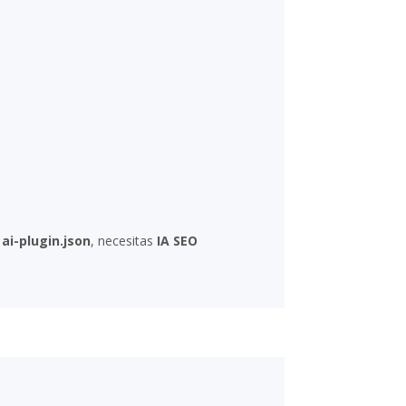
o
ai-plugin.json
, necesitas
IA SEO