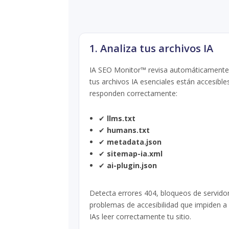
1. Analiza tus archivos IA
IA SEO Monitor™ revisa automáticamente
tus archivos IA esenciales están accesible
responden correctamente:
✔
llms.txt
✔
humans.txt
✔
metadata.json
✔
sitemap-ia.xml
✔
ai-plugin.json
Detecta errores 404, bloqueos de servido
problemas de accesibilidad que impiden a 
IAs leer correctamente tu sitio.