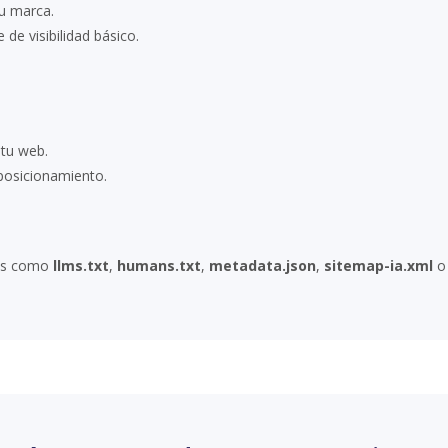
tu marca.
 de visibilidad básico.
 tu web.
posicionamiento.
vos como
llms.txt
,
humans.txt
,
metadata.json
,
sitemap-ia.xml