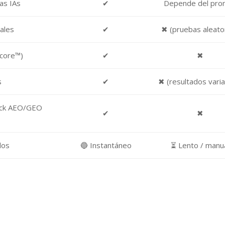
as IAs
✔
Depende del pro
ales
✔
✖ (pruebas aleato
 Score™)
✔
✖
s
✔
✖ (resultados varia
ack AEO/GEO
✔
✖
dos
🔵 Instantáneo
⏳ Lento / manu