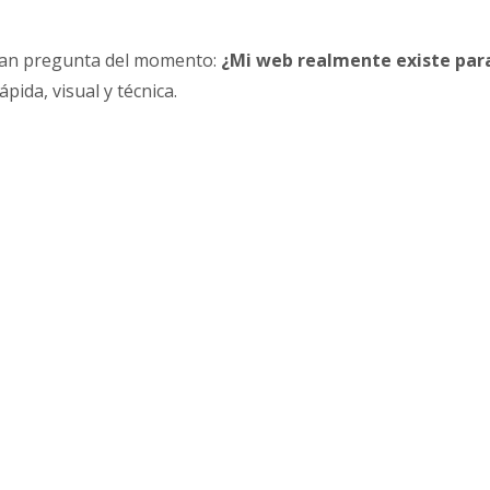
ran pregunta del momento:
¿Mi web realmente existe para
ida, visual y técnica.
IA SEO Monito
cómo las IAs y los buscadores in