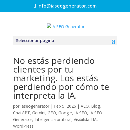
info@iaseogenerator.com
Seleccionar página
No estás perdiendo
clientes por tu
marketing. Los estás
perdiendo por cómo te
interpreta la IA.
por
iaseogenerator
|
Feb 5, 2026
|
AEO
,
Blog
,
ChatGPT
,
Gemini
,
GEO
,
Google
,
IA SEO
,
IA SEO
Generator
,
Inteligencia artificial
,
Visibilidad IA
,
WordPress